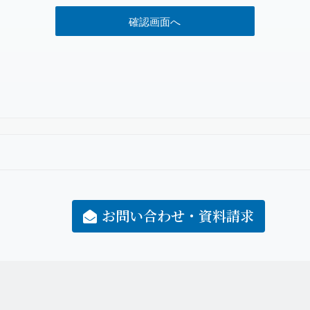
請求に伴って収集した個人情報は、お問合せへのご回答・ご連絡及び請
どの処理を行うために利用します。また、当社が提供するサービスに関
の依頼に利用します。その他の目的以外の利用はいたしません。
登録について
って収集した個人情報は、当社が提供するサービスに関する情報の提供
各種情報の提供などや、当社が提供するサービスに関するアンケートな
す。その他の目的以外の利用はいたしません。
元から取得する入力原票は、委託業務に使用します。
の第三者への提供
お問い合わせ・資料請求
人情報は、本人の同意を得ている場合及び以下のいずれかに該当する場
ることはありません。
く場合。
身体又は財産の保護のため必要がある場合であって、本人の同意を得る