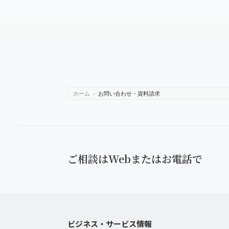
お問合せ・資料
種情報の提供な
らびに調査協力
3. 無料会員
無料会員登録に伴
び資料の送付、
ホーム
»
お問い合わせ・資料請求
依頼に利用しま
受託により委託
4. 個人情報
ご相談はWebまたはお電話で
お預かりした個
に提供・開示す
法令に基づ
ビジネス・サービス情報
人の生命、