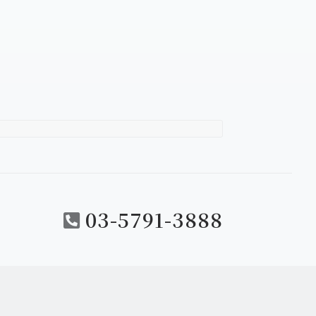
求資料の送付、各
するアンケートな
・問合せ･連絡及
らびに調査協力の
03-5791-3888
合を除き、第三者
ことが困難である