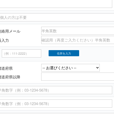
連絡用メール
再入力
〒
都道府県
都道府県以降